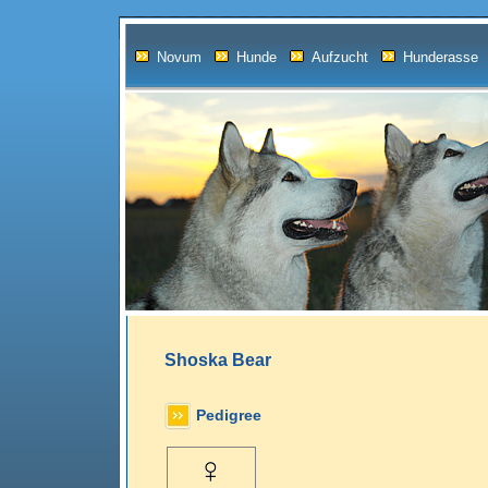
Novum
Hunde
Aufzucht
Hunderasse
Shoska Bear
Pedigree