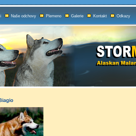
i
Naše odchovy
Plemeno
Galerie
Kontakt
Odkazy
Biagio