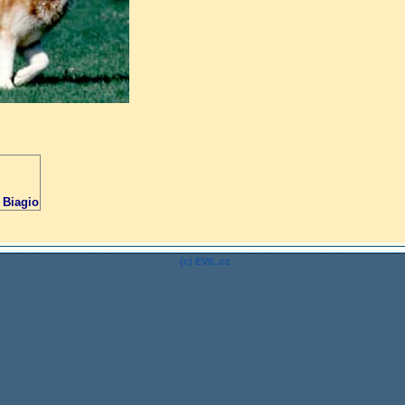
 Biagio
(c) EVIL.cz