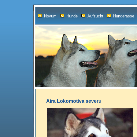
Novum
Hunde
Aufzucht
Hunderasse
Aira Lokomotiva severu