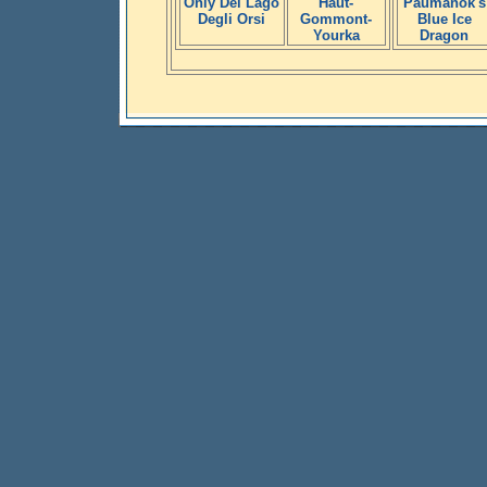
Only Del Lago
Haut-
Paumanok's
Degli Orsi
Gommont-
Blue Ice
Yourka
Dragon