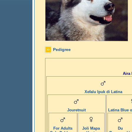
Pedigree
Aira
Xefalu Ipuk di Latina
Jouretnuit
Latina Blue o
For Adults
Joli Mapa
Du