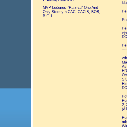
kl
MVP Lučenec- 'Parzival' One And
Pe
Only Stormyth CAC, CACIB, BOB,
BIG 1.
Pe
Pe
vý
DO
Pe
----
vrh
Ma
As
HD
Ot
SK
Ri
DO
Po
Pe
2,
(A
Pe
mla
Wi