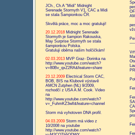
Sp
JCh., Ch.A "Midi" Midnight
pe
Serenade Stormyth V1, CAC a Midi
OF
se stala Šampionkou ČR.
AM
Skvělá práce, moc a moc gratuluji!
pe
vž
20.12.2018
Midnight Serenade
Stormyth je šampion Rakouska,
Pe
May Surprise Stormyth se stala
----
šampionkou Polska.
Gratuluji oběma našim holčičkám!
Vrh
Ma
02.03.2013
MVP Graz- Dorinka na
Ot
http://www.youtube.com/watch?
La
v=80Bv_qxZ2RA&feature=share
PR
23.12.2009
Electrical Storm CAC,
Po
BOB, BIS na Klubové výstavě
AMCN Zutphen (NL) 9/2009,
Fe
rozhodčí z USA A.M. Cook. Video
na
Fe
http://www.youtube.com/watch?
ŚA
v=_FuhmKZ3wlI&feature=channel
CA
Sp
Storm má vyhotoven DNA profil.
pro
04.03.2009
Storm má video z
Fe
10/2008 na youtube
http://www.youtube.com/watch?
Fe
v=M2CQTh5ODWY