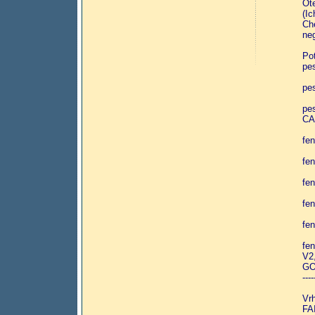
Ot
(Ic
Ch
ne
Po
pe
pe
pe
CA
fe
fe
fe
fe
fe
fe
V2
GO
----
Vr
FA