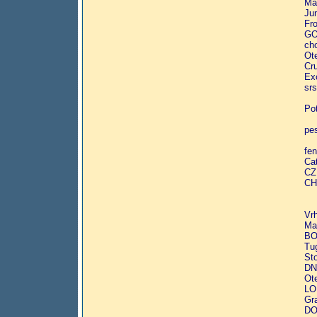
Ma
Ju
Fr
GO
ch
Ote
Cr
Exc
srs
Po
pes
fe
Cat
CZ
CH
Vrh
Ma
BO
Tug
St
DN
Ot
LO
Gr
DO