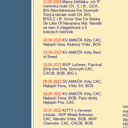
11.05.2024
Máme štěňátka- vrh 'P',
maminka multi CH., C.I.B., GCH.,
BIS New Adventure For Stormyth
'Kitty'a tatínek multi CH. BIS,
BISS,C.I.B. Victor Star For Nukka
De Lobo Of Navarama Mal. Narodili
se nám 3 chlapečkové a 5
krásných holčiček.
24.09.2023
KV AMKČR- Kitty CAC,
Nejlepší fena, Klubový Vítěz, BOS
23.09.2023
KV AMKČR- Kitty Best
of Breed
15.05.2023
MVP Lučenec- Parzival
(One And Only Stormyth CAC,
CACIB, BOB, BIG 1.
06.05.2023
SV AMKČR- Kitty CAC,
Nejlepší Fena, Vítěz SV, BOS
24.09.2022
KV AMKČR- Kitty CAC,
Nejlepší Fena, BOB, Parzi druhý
Nejlepší Pes, CAC.
Vrh
23.07.2022
KITTY v červenci
ma
získala - NVP Mladá Boleslav-
PO
CAC, Národní Vítěz, BOB. MVP
Wo
Chemnitz- CAC, CACIB, BOB.
HD