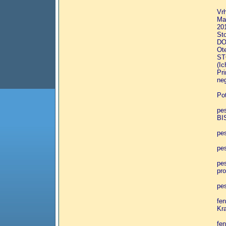
Vrh
Ma
20
St
DO
Ot
ST
(Ic
Pr
ne
Po
pe
BI
pe
pes
pe
pro
pes
fe
Kr
fe