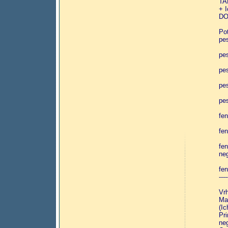
TA
+ I
DO
Po
pes
pe
pe
pe
pe
fe
fen
fe
ne
fe
----
Vrh
Ma
(Ic
Pr
ne