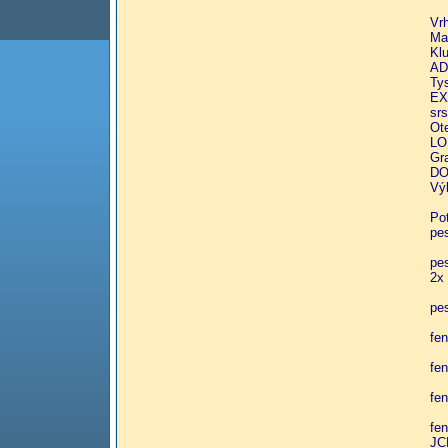
Vrh
Ma
Kl
AD
Tys
EX
sr
Ot
LO
Gr
DO
Vý
Po
pe
pe
2x
pe
fe
fe
fe
fe
JC