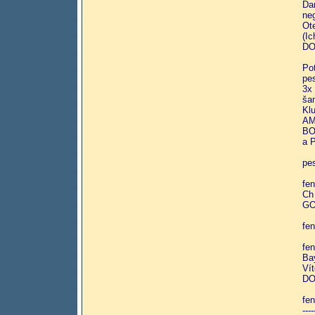
Da
ne
Ot
(Ic
DO
Po
pe
3x
ša
Kl
AM
BO
a 
pes
fe
Ch
GO
fen
fe
Ba
Ví
DO
fe
----