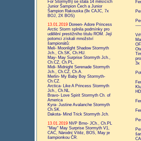
For Stormyth) se stala 14 měsících
Fe
Junior Šampion Čech a Junior
Šampion Rakouska (9x CAJC, 7x
Pe
BOJ, 2X BOS)
Pe
13.01.2019
Doreen- Adore Princess
----
Arctic Storm splnila podmínky pro
udělění prestižního titulu ROM. Její
Vrh
potomci získali množství
Ma
šampionátů:
OF
Meli- Moonlight Shadow Stormyth
Ot
Jch., Ch.SK, Ch.HU.
Ti
May- May Surprise Stormyth Jch.,
pr
Ch.CZ, Ch.PL.
3x
Midi- Midnight Serenade Stormyth
Jch., Ch.CZ, Ch.A.
Po
Merlin- My Baby Boy Stormyth-
Ch.CZ.
Fe
Arctica- Like A Princess Stormyth
Kl
Jch., Ch.NL.
HD 
Bravo- Love Spirit Stormyth Ch. of
America
Fe
Kyra- Justine Avalanche Stormyth
Ch.SK.
Fe
Dakota- Mind Trick Stormyth Jch.
Pe
13.01.2019
NVP Brno- JCh., Ch.PL
"May" May Surprise Stormyth V1,
Pe
CAC, Národní Vítěz, BOS, May je
ša
šampionkou ČR.
CA