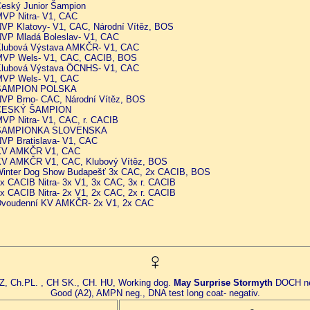
eský Junior Šampion
VP Nitra- V1, CAC
VP Klatovy- V1, CAC, Národní Vítěz, BOS
VP Mladá Boleslav- V1, CAC
lubová Výstava AMKČR- V1, CAC
VP Wels- V1, CAC, CACIB, BOS
lubová Výstava ÖCNHS- V1, CAC
VP Wels- V1, CAC
AMPION POLSKA
VP Brno- CAC, Národní Vítěz, BOS
ESKÝ ŠAMPION
VP Nitra- V1, CAC, r. CACIB
AMPIONKA SLOVENSKA
VP Bratislava- V1, CAC
V AMKČR V1, CAC
V AMKČR V1, CAC, Klubový Vítěz, BOS
inter Dog Show Budapešť 3x CAC, 2x CACIB, BOS
x CACIB Nitra- 3x V1, 3x CAC, 3x r. CACIB
x CACIB Nitra- 2x V1, 2x CAC, 2x r. CACIB
voudenní KV AMKČR- 2x V1, 2x CAC
CZ, Ch.PL. , CH SK., CH. HU, Working dog.
May Surprise Stormyth
DOCH ne
Good (A2), AMPN neg., DNA test long coat- negativ.