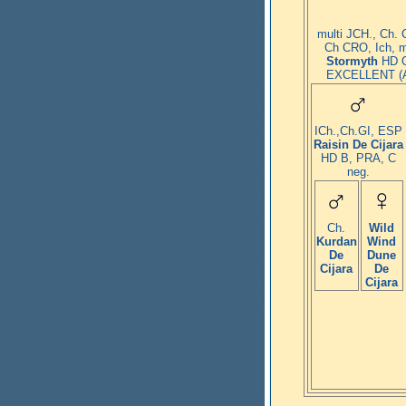
multi JCH., Ch. 
Ch CRO, Ich, 
Stormyth
HD O
EXCELLENT (A1
ICh.,Ch.GI, ESP
Raisin De Cijara
HD B, PRA, C
neg.
Ch.
Wild
Kurdan
Wind
De
Dune
Cijara
De
Cijara