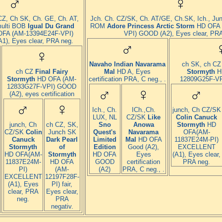
CZ, Ch SK, Ch. GE, Ch. AT,
Jch. Ch. CZ/SK, Ch. AT/GE, Ch.SK, Ich., Jun
multi BOB
Igual Du Grand
ROM
Adore Princess Arctic Storm
HD OFA 
FA (AM-13394E24F-VPI)
VPI) GOOD (A2), Eyes clear, PRA
), Eyes clear, PRA neg.
Navaho Indian Navarama
ch SK, ch C
ch CZ
Final Fairy
Mal
HD A, Eyes
Stormyth
H
Stormyth
HD OFA (AM-
certification PRA, C neg., .
12809G25F-VP
12833G27F-VPI) GOOD
(A2), eyes certification
Ich., Ch.
ICh.,Ch.
junch, Ch CZ/SK
LUX, NL
CZ/SK
Like
Colin Canuck
junch, Ch
ch CZ, SK,
Sno
Anowa
Stormyth
HD
CZ/SK
Colin
Junch SK
Quest's
Navarama
OFA(AM-
Canuck
Dark Pearl
Limited
Mal
HD OFA
11837E24M-PI)
Stormyth
of
Edition
Good (A2),
EXCELLENT
HD OFA(AM-
Stormyth
HD OFA
Eyes
(A1), Eyes clear,
11837E24M-
HD OFA
GOOD
certification
PRA neg.
PI)
(AM-
(A2)
PRA, C neg., .
EXCELLENT
12197F28F-
(A1), Eyes
PI) fair,
clear, PRA
Eyes clear,
neg.
PRA
negativ.