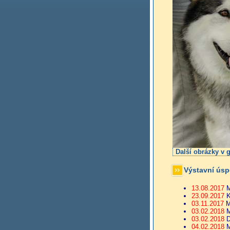
Další obrázky v g
Výstavní ús
13.08.2017
M
23.09.2017
K
03.11.2017
M
03.02.2018
M
03.02.2018
D
04.02.2018
M