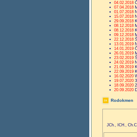
04.02.2018
Č
07.04.2018
M
01.07.2018
N
15.07.2018
N
29.09.2018
K
08.12.2018
M
08.12.2018
K
09.12.2018
M
22.12.2018
Š
13.01.2019
N
14.01.2019
Č
26.01.2019
M
23.02.2019
Š
24.02.2019
N
21.09.2019
K
22.09.2019
K
16.02.2020
W
19.07.2020
3
18.09.2020
2
20.09.2020
D
Rodokmen
JCh., ICH., Ch.