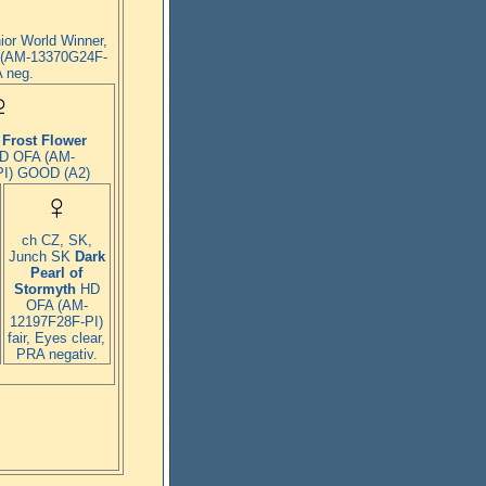
ior World Winner,
(AM-13370G24F-
 neg.
Z
Frost Flower
D OFA (AM-
I) GOOD (A2)
ch CZ, SK,
Junch SK
Dark
Pearl of
Stormyth
HD
OFA (AM-
12197F28F-PI)
fair, Eyes clear,
PRA negativ.