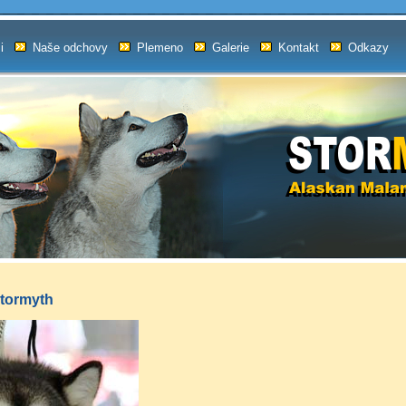
i
Naše odchovy
Plemeno
Galerie
Kontakt
Odkazy
Stormyth