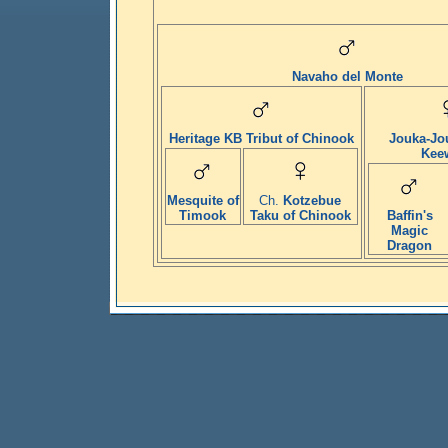
Navaho del Monte
Heritage KB Tribut of Chinook
Jouka-Jo
Kee
Mesquite of
Ch.
Kotzebue
Timook
Taku of Chinook
Baffin's
Magic
Dragon