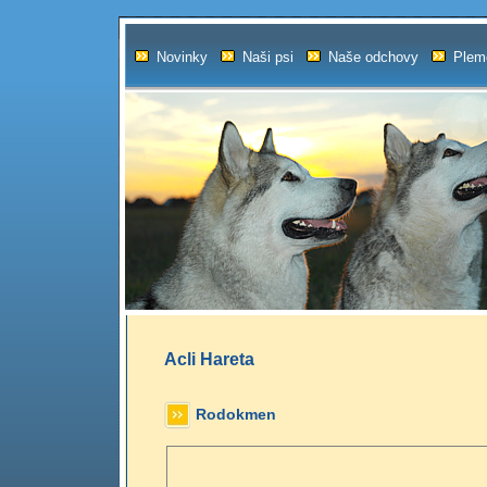
Novinky
Naši psi
Naše odchovy
Plem
Acli Hareta
Rodokmen